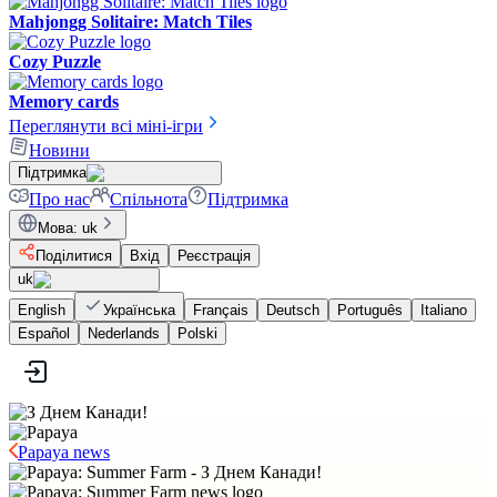
Mahjongg Solitaire: Match Tiles
Cozy Puzzle
Memory cards
Переглянути всі міні-ігри
Новини
Підтримка
Про нас
Спільнота
Підтримка
Мова
:
uk
Поділитися
Вхід
Реєстрація
uk
English
Українська
Français
Deutsch
Português
Italiano
Español
Nederlands
Polski
Papaya news