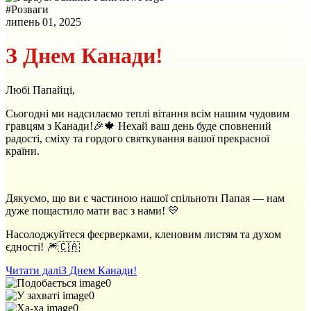
#
Розваги
липень 01, 2025
З Днем Канади!
Любі Папайці,
Сьогодні ми надсилаємо теплі вітання всім нашим чудовим
гравцям з Канади!🎉🍁 Нехай ваш день буде сповнений
радості, сміху та гордого святкування вашої прекрасної
країни.
Дякуємо, що ви є частиною нашої спільноти Папая — нам
дуже пощастило мати вас з нами! 💛
Насолоджуйтеся феєрверками, кленовим листям та духом
єдності! 🎆🇨🇦
Читати далі
З Днем Канади!
0
0
0