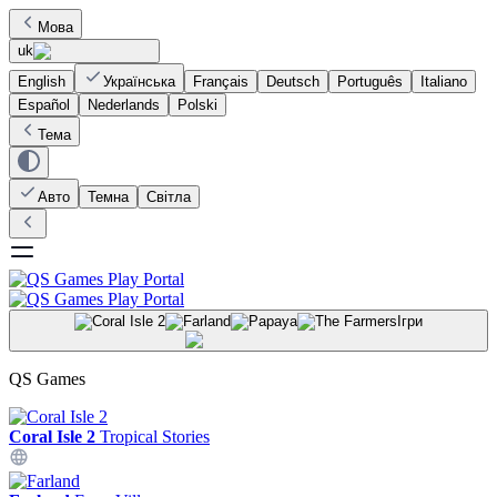
Мова
uk
English
Українська
Français
Deutsch
Português
Italiano
Español
Nederlands
Polski
Тема
Авто
Темна
Світла
Ігри
QS Games
Coral Isle 2
Tropical Stories