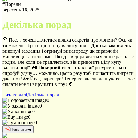
#
Поради
вересень 16, 2025
Декілька порад
🤠 Псс… хочеш дізнатися кілька секретів про монети? Ось як
ти можеш зібрати цю цінну валюту події:
Дошка замовлень
–
виконуй завдання і отримуй винагороду, як справжній
мисливець за головами.
Поїзд
– відправляється лише раз на 12
годин, але коли це трапляється, він привозить цілу купу
валюти події. 🚂
Покерний стіл
– став свої ресурси на кон і
спробуй удачу… можливо, цього разу тобі пощастить виграти
джекпот! ♠️♥️ Йїха, партнере! Тепер ти знаєш, де шукати — час
сідлати коня і вирушати в гру! 🌟
Читати далі
Декілька порад
0
0
0
0
0
Поділитися