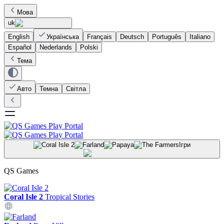
Мова
uk
English
Українська
Français
Deutsch
Português
Italiano
Español
Nederlands
Polski
Тема
Авто
Темна
Світла
Ігри
QS Games
Coral Isle 2
Tropical Stories