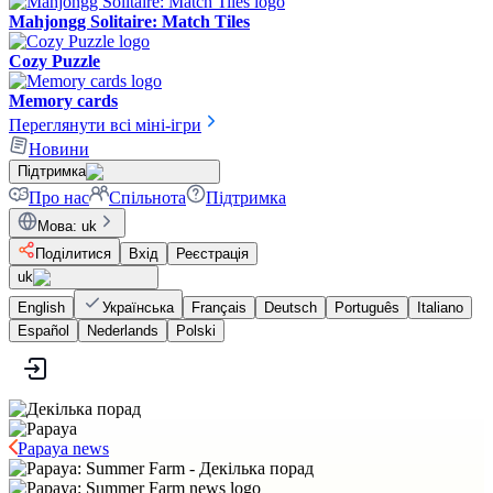
Mahjongg Solitaire: Match Tiles
Cozy Puzzle
Memory cards
Переглянути всі міні-ігри
Новини
Підтримка
Про нас
Спільнота
Підтримка
Мова
:
uk
Поділитися
Вхід
Реєстрація
uk
English
Українська
Français
Deutsch
Português
Italiano
Español
Nederlands
Polski
Papaya news