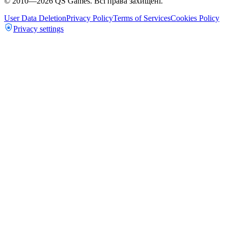
© 2010—
2026
QS Games.
Всі права захищені.
User Data Deletion
Privacy Policy
Terms of Services
Cookies Policy
Privacy settings