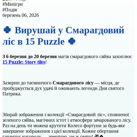
#
Мініігри
#
Подія
березень 06, 2026
🍀 Вирушай у Смарагдовий
ліс в 15 Puzzle 🍀
З 6 березня до 20 березня
магія смарагдового сяйва захоплює
15 Puzzle: Story tiles
!
Зазирни до таємничого
Смарагдового лісу
— місця, де
пробуджується дух удачі й оживають легенди Дня святого
Патрика.
Збирай зображення з колекції «Смарагдовий ліс», сповненої
зеленого сяйва, магічних істот і атмосфери зачарованого лісу.
Раз на день ти можеш крутити Колесо фортуни за будь-яке
завершене зображення з цієї колекції. Кожне обертання
гарантує нагороду — зрештою, це ж свято! 🎁🍀