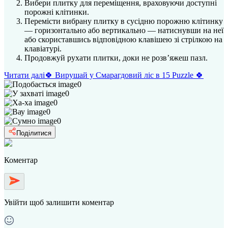
Вибери плитку для переміщення, враховуючи доступні
порожні клітинки.
Перемісти вибрану плитку в сусідню порожню клітинку
— горизонтально або вертикально — натиснувши на неї
або скориставшись відповідною клавішею зі стрілкою на
клавіатурі.
Продовжуй рухати плитки, доки не розв’яжеш пазл.
Читати далі
🍀 Вирушай у Смарагдовий ліс в 15 Puzzle 🍀
0
0
0
0
0
Поділитися
Коментар
Увійти
щоб залишити коментар