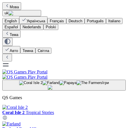
Мова
uk
English
Українська
Français
Deutsch
Português
Italiano
Español
Nederlands
Polski
Тема
Авто
Темна
Світла
Ігри
QS Games
Coral Isle 2
Tropical Stories