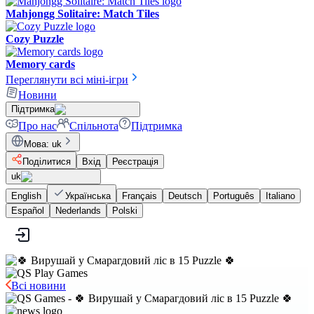
Mahjongg Solitaire: Match Tiles
Cozy Puzzle
Memory cards
Переглянути всі міні-ігри
Новини
Підтримка
Про нас
Спільнота
Підтримка
Мова
:
uk
Поділитися
Вхід
Реєстрація
uk
English
Українська
Français
Deutsch
Português
Italiano
Español
Nederlands
Polski
Всі новини