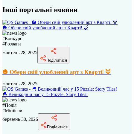
Інші портальні новини
🎃 Обери свій улюблений арт з Кварті! 🦊
#
Конкурс
#
Розваги
жовтень 28, 2025
Поділитися
🎃 Обери свій улюблений арт з Кварті! 🦊
жовтень 28, 2025
🐣 Великодній час у 15 Puzzle: Story Tiles!
#
Подія
#
Мініігри
березень 30, 2026
Поділитися