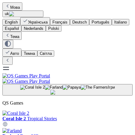
Мова
uk
English
Українська
Français
Deutsch
Português
Italiano
Español
Nederlands
Polski
Тема
Авто
Темна
Світла
Ігри
QS Games
Coral Isle 2
Tropical Stories