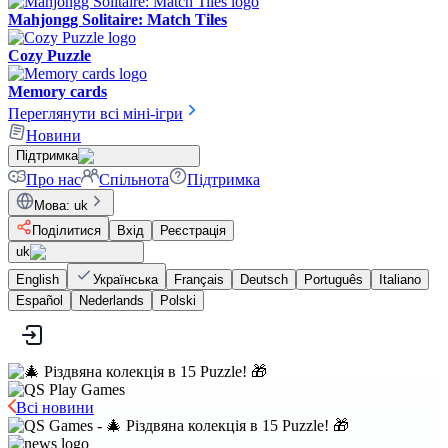
Mahjongg Solitaire: Match Tiles
Cozy Puzzle
Memory cards
Переглянути всі міні-ігри
Новини
Підтримка
Про нас
Спільнота
Підтримка
Мова
:
uk
Поділитися
Вхід
Реєстрація
uk
English
Українська
Français
Deutsch
Português
Italiano
Español
Nederlands
Polski
Всі новини