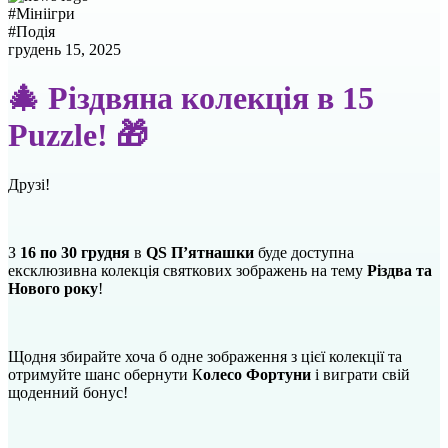
#
Мініігри
#
Подія
грудень 15, 2025
🎄 Різдвяна колекція в 15
Puzzle! 🎁
Друзі!
З
16 по 30 грудня
в
QS Пʼятнашки
буде доступна
ексклюзивна колекція святкових зображень на тему
Різдва та
Нового року
!
Щодня збирайте хоча б одне зображення з цієї колекції та
отримуйте шанс обернути К
олесо Фортуни
і виграти свій
щоденний бонус!