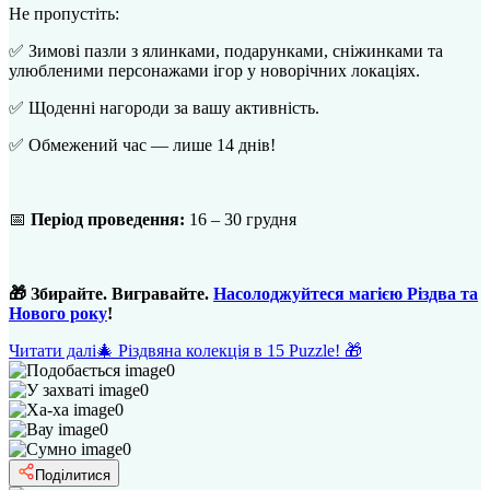
Не пропустіть:
✅ Зимові пазли з ялинками, подарунками, сніжинками та
улюбленими персонажами ігор у новорічних локаціях.
✅ Щоденні нагороди за вашу активність.
✅ Обмежений час — лише 14 днів!
📅
Період проведення:
16 – 30 грудня
🎁 Збирайте. Вигравайте.
Насолоджуйтеся магією Різдва та
Нового року
!
Читати далі
🎄 Різдвяна колекція в 15 Puzzle! 🎁
0
0
0
0
0
Поділитися