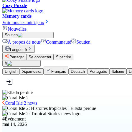
Cozy Puzzle
Memory cards
Voir tous les mini-jeux
Nouvelles
Soutien
À propos de nous
Communauté
Soutien
Langue
:
fr
Partager
Se connecter
Sinscrire
fr
English
Українська
Français
Deutsch
Português
Italiano
E
Coral Isle 2 news
#
Événement
mai 14, 2026