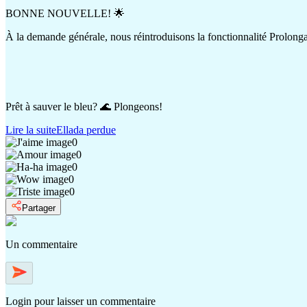
BONNE NOUVELLE! 🌟
À la demande générale, nous réintroduisons la fonctionnalité Prolongati
Prêt à sauver le bleu? 🌊 Plongeons!
Lire la suite
Ellada perdue
0
0
0
0
0
Partager
Un commentaire
Login
pour laisser un commentaire