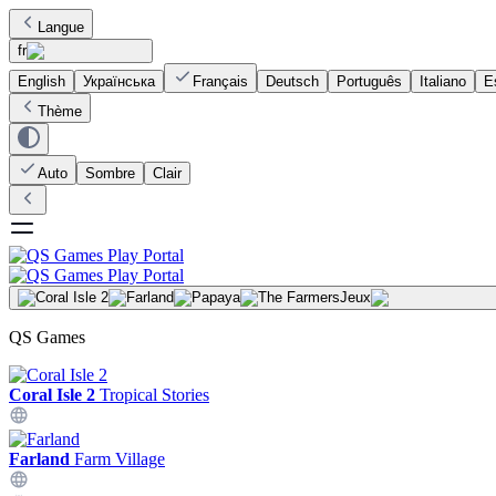
Langue
fr
English
Українська
Français
Deutsch
Português
Italiano
E
Thème
Auto
Sombre
Clair
Jeux
QS Games
Coral Isle 2
Tropical Stories
Farland
Farm Village