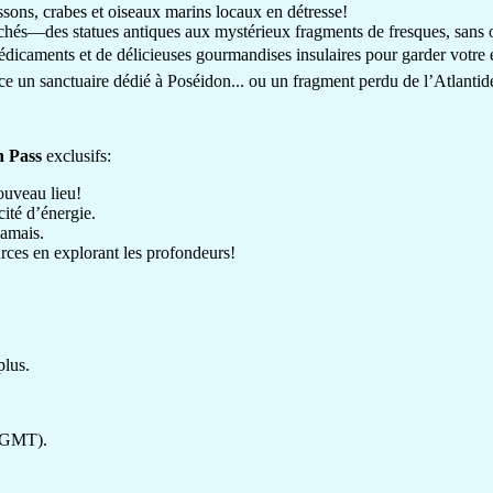
sons, crabes et oiseaux marins locaux en détresse!
achés—des statues antiques aux mystérieux fragments de fresques, sans ou
 médicaments et de délicieuses gourmandises insulaires pour garder votre
-ce un sanctuaire dédié à Poséidon... ou un fragment perdu de l’Atlantid
n Pass
exclusifs:
ouveau lieu!
ité d’énergie.
jamais.
ces en explorant les profondeurs!
plus.
 GMT).