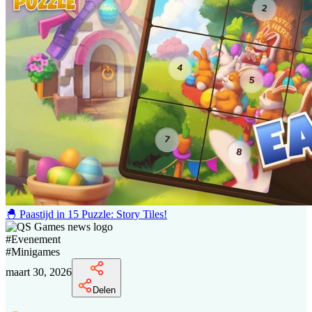
🐣 Paastijd in 15 Puzzle: Story Tiles!
#
Evenement
#
Minigames
maart 30, 2026
Delen