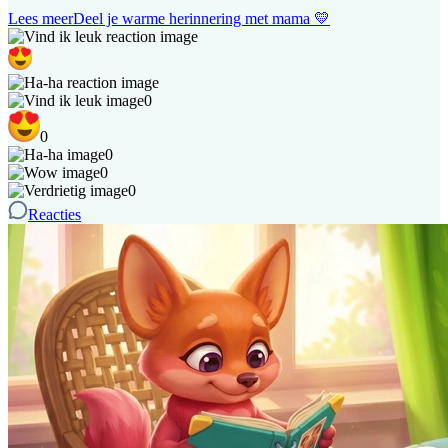
Lees meer
Deel je warme herinnering met mama 💛
0
0
0
0
0
Reacties