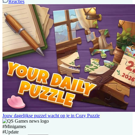
Reacties
Jouw dagelijkse puzzel wacht op je in Cozy Puzzle
#
Minigames
#
Update