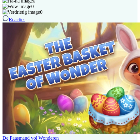
0
0
0
Reacties
De Paasmand vol Wonderen