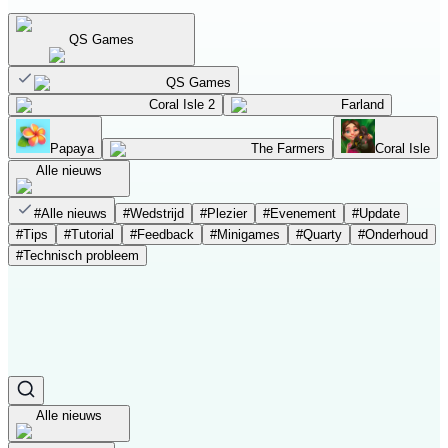
QS Games
QS Games
Coral Isle 2
Farland
Papaya
The Farmers
Coral Isle
Alle nieuws
#
Alle nieuws
#
Wedstrijd
#
Plezier
#
Evenement
#
Update
#
Tips
#
Tutorial
#
Feedback
#
Minigames
#
Quarty
#
Onderhoud
#
Technisch probleem
QS Games
QS Games
Coral Isle 2
Farland
Papaya
The Farmers
Coral Isle
Alle nieuws