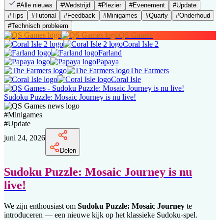
#
Alle nieuws
#
Wedstrijd
#
Plezier
#
Evenement
#
Update
#
Tips
#
Tutorial
#
Feedback
#
Minigames
#
Quarty
#
Onderhoud
#
Technisch probleem
QS Games
Coral Isle 2
Farland
Papaya
The Farmers
Coral Isle
Sudoku Puzzle: Mosaic Journey is nu live!
#
Minigames
#
Update
juni 24, 2026
Delen
Sudoku Puzzle: Mosaic Journey is nu
live!
We zijn enthousiast om
Sudoku Puzzle: Mosaic Journey
te
introduceren — een nieuwe kijk op het klassieke Sudoku-spel.