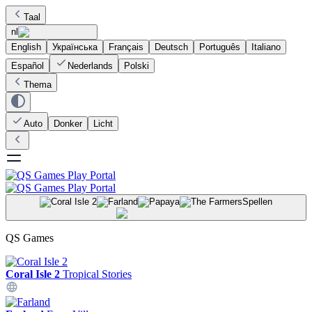
Taal
nl
English
Українська
Français
Deutsch
Português
Italiano
Español
Nederlands
Polski
Thema
Auto
Donker
Licht
Spellen
QS Games
Coral Isle 2
Tropical Stories