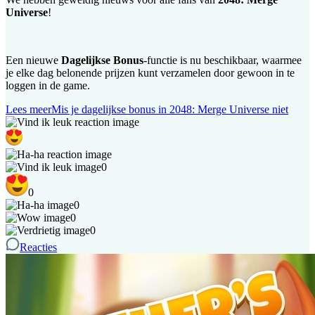
Universe
!
Een nieuwe
Dagelijkse Bonus
-functie is nu beschikbaar, waarmee
je elke dag belonende prijzen kunt verzamelen door gewoon in te
loggen in de game.
Lees meer
Mis je dagelijkse bonus in 2048: Merge Universe niet
0
0
0
0
0
Reacties