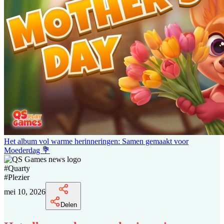
Het album vol warme herinneringen: Samen gemaakt voor
Moederdag 💐
#
Quarty
#
Plezier
mei 10, 2026
Delen