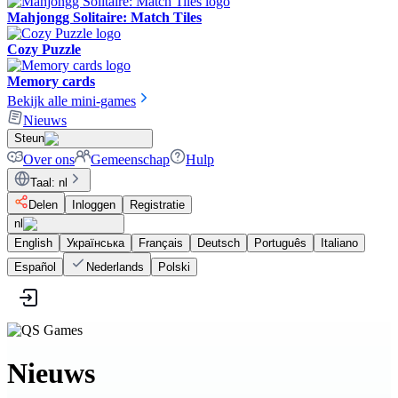
Mahjongg Solitaire: Match Tiles
Cozy Puzzle
Memory cards
Bekijk alle mini-games
Nieuws
Steun
Over ons
Gemeenschap
Hulp
Taal
:
nl
Delen
Inloggen
Registratie
nl
English
Українська
Français
Deutsch
Português
Italiano
Español
Nederlands
Polski
Nieuws