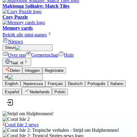
Mahjongg Solitaire: Match Tiles
Cozy Puzzle
Memory cards
Bekijk alle mini-games
Nieuws
Steun
Over ons
Gemeenschap
Hulp
Taal
:
nl
Delen
Inloggen
Registratie
nl
English
Українська
Français
Deutsch
Português
Italiano
Español
Nederlands
Polski
Coral Isle 2 news