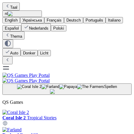
Taal
nl
English
Українська
Français
Deutsch
Português
Italiano
Español
Nederlands
Polski
Thema
Auto
Donker
Licht
Spellen
QS Games
Coral Isle 2
Tropical Stories