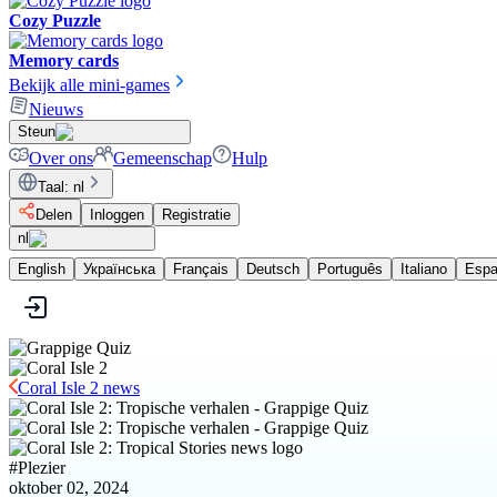
Cozy Puzzle
Memory cards
Bekijk alle mini-games
Nieuws
Steun
Over ons
Gemeenschap
Hulp
Taal
:
nl
Delen
Inloggen
Registratie
nl
English
Українська
Français
Deutsch
Português
Italiano
Espa
Coral Isle 2 news
#
Plezier
oktober 02, 2024