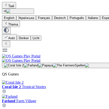
Taal
nl
English
Українська
Français
Deutsch
Português
Italiano
Espa
Thema
Auto
Donker
Licht
Spellen
QS Games
Coral Isle 2
Tropical Stories
Farland
Farm Village