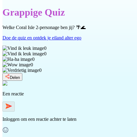
Grappige Quiz
Welke Coral Isle 2-personage ben jij? 🌴🌊
Doe de quiz en ontdek je eiland alter ego
0
0
0
0
0
Delen
Een reactie
Inloggen
om een reactie achter te laten