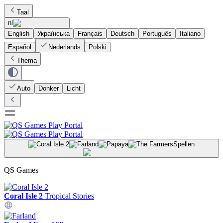
Taal
nl
English
Українська
Français
Deutsch
Português
Italiano
Español
Nederlands
Polski
Thema
Auto
Donker
Licht
Spellen
QS Games
Coral Isle 2
Tropical Stories