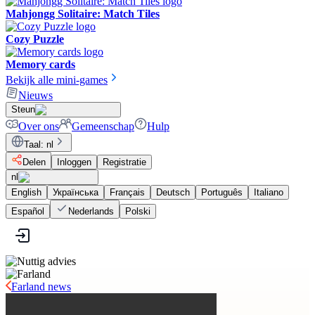
Mahjongg Solitaire: Match Tiles
Cozy Puzzle
Memory cards
Bekijk alle mini-games
Nieuws
Steun
Over ons
Gemeenschap
Hulp
Taal
:
nl
Delen
Inloggen
Registratie
nl
English
Українська
Français
Deutsch
Português
Italiano
Español
Nederlands
Polski
Farland news