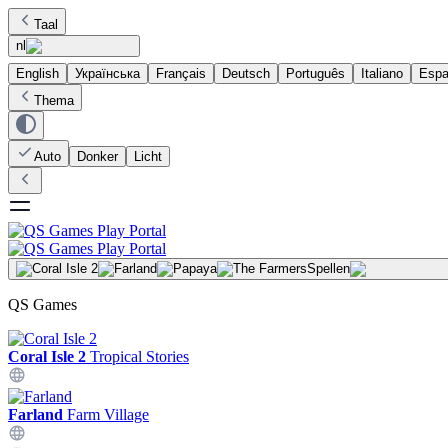
Taal
nl
English
Українська
Français
Deutsch
Português
Italiano
Espa
Thema
Auto
Donker
Licht
Spellen
QS Games
Coral Isle 2
Tropical Stories
Farland
Farm Village