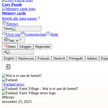
Cozy Puzzle
Memory cards
Bekijk alle mini-games
Nieuws
Steun
Over ons
Gemeenschap
Hulp
Taal
:
nl
Delen
Inloggen
Registratie
nl
English
Українська
Français
Deutsch
Português
Italiano
Espa
Farland news
#
Plezier
november 25, 2025