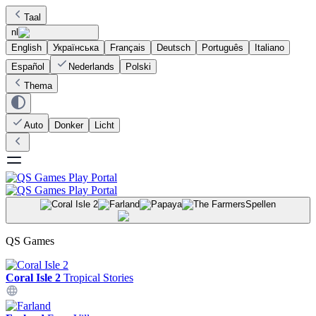
Taal
nl
English
Українська
Français
Deutsch
Português
Italiano
Español
Nederlands
Polski
Thema
Auto
Donker
Licht
Spellen
QS Games
Coral Isle 2
Tropical Stories