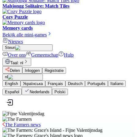
Mahjongg Solitaire: Match Tiles
Cozy Puzzle
Memory cards
Bekijk alle mini-games
Nieuws
Steun
Over ons
Gemeenschap
Hulp
Taal
:
nl
Delen
Inloggen
Registratie
nl
English
Українська
Français
Deutsch
Português
Italiano
Español
Nederlands
Polski
The Farmers news