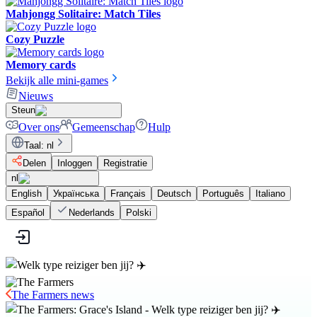
Mahjongg Solitaire: Match Tiles
Cozy Puzzle
Memory cards
Bekijk alle mini-games
Nieuws
Steun
Over ons
Gemeenschap
Hulp
Taal
:
nl
Delen
Inloggen
Registratie
nl
English
Українська
Français
Deutsch
Português
Italiano
Español
Nederlands
Polski
The Farmers news