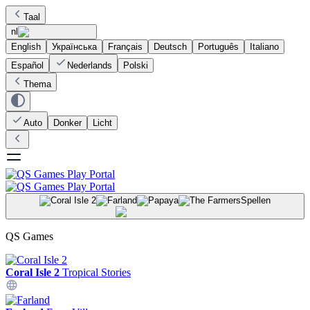
Taal
nl
English
Українська
Français
Deutsch
Português
Italiano
Español
Nederlands
Polski
Thema
Auto
Donker
Licht
Spellen
QS Games
Coral Isle 2
Tropical Stories