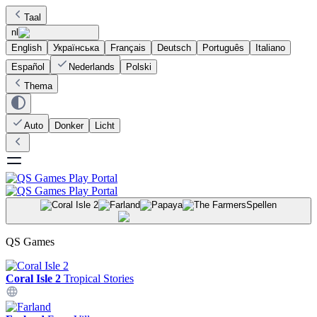
Taal
nl
English
Українська
Français
Deutsch
Português
Italiano
Español
Nederlands
Polski
Thema
Auto
Donker
Licht
Spellen
QS Games
Coral Isle 2
Tropical Stories