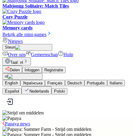
Mahjongg Solitaire: Match Tiles
Cozy Puzzle
Memory cards
Bekijk alle mini-games
Nieuws
Steun
Over ons
Gemeenschap
Hulp
Taal
:
nl
Delen
Inloggen
Registratie
nl
English
Українська
Français
Deutsch
Português
Italiano
Español
Nederlands
Polski
Papaya news