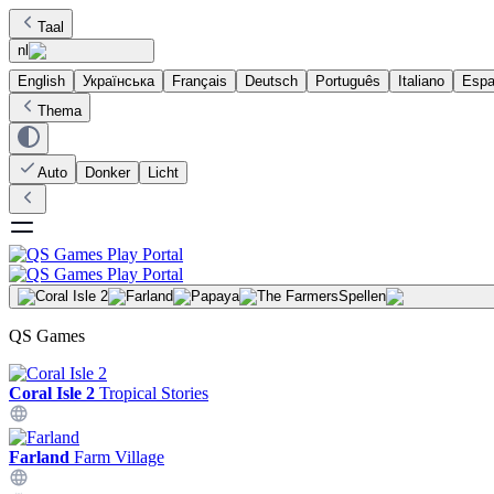
Taal
nl
English
Українська
Français
Deutsch
Português
Italiano
Espa
Thema
Auto
Donker
Licht
Spellen
QS Games
Coral Isle 2
Tropical Stories
Farland
Farm Village