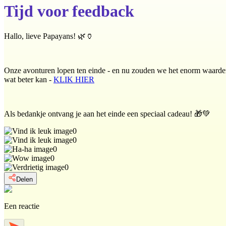
Tijd voor feedback
Hallo, lieve Papayans! 🌿🏺
Onze avonturen lopen ten einde - en nu zouden we het enorm waarderen
wat beter kan -
KLIK HIER
Als bedankje ontvang je aan het einde een speciaal cadeau! 🎁💚
0
0
0
0
0
Delen
Een reactie