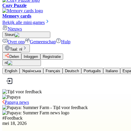
Cozy Puzzle
Memory cards
Bekijk alle mini-games
Nieuws
Steun
Over ons
Gemeenschap
Hulp
Taal
:
nl
Delen
Inloggen
Registratie
nl
English
Українська
Français
Deutsch
Português
Italiano
Espa
Papaya news
#
Feedback
mei 18, 2026