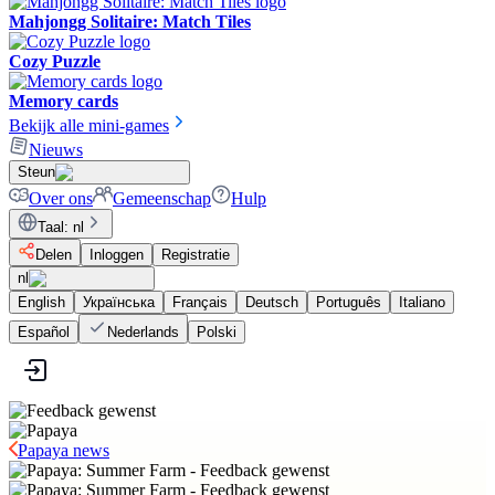
Mahjongg Solitaire: Match Tiles
Cozy Puzzle
Memory cards
Bekijk alle mini-games
Nieuws
Steun
Over ons
Gemeenschap
Hulp
Taal
:
nl
Delen
Inloggen
Registratie
nl
English
Українська
Français
Deutsch
Português
Italiano
Español
Nederlands
Polski
Papaya news