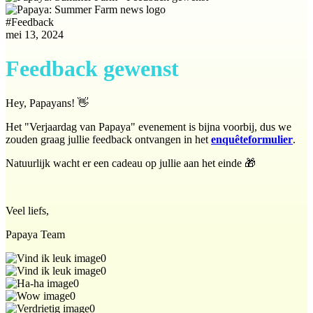
#
Feedback
mei 13, 2024
Feedback gewenst
Hey, Papayans! 👋
Het "Verjaardag van Papaya" evenement is bijna voorbij, dus we
zouden graag jullie feedback ontvangen in het
enquêteformulier
.
Natuurlijk wacht er een cadeau op jullie aan het einde 🎁
Veel liefs,
Papaya Team
0
0
0
0
0