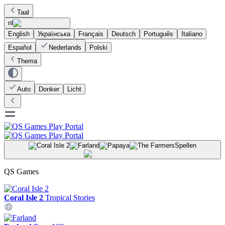
Taal
nl
English
Українська
Français
Deutsch
Português
Italiano
Español
Nederlands
Polski
Thema
Auto
Donker
Licht
Spellen
QS Games
Coral Isle 2
Tropical Stories