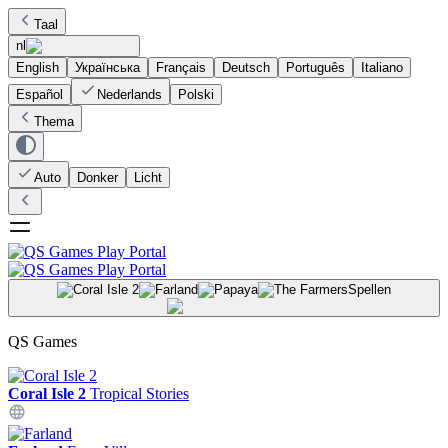
Taal
nl
English
Українська
Français
Deutsch
Português
Italiano
Español
Nederlands
Polski
Thema
Auto
Donker
Licht
Spellen
QS Games
Coral Isle 2
Tropical Stories