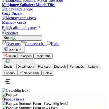
Mahjongg Solitaire: Match Tiles
Cozy Puzzle
Memory cards
Bekijk alle mini-games
Nieuws
Steun
Over ons
Gemeenschap
Hulp
Taal
:
nl
Delen
Inloggen
Registratie
nl
English
Українська
Français
Deutsch
Português
Italiano
Español
Nederlands
Polski
Papaya news