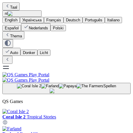
Taal
nl
English
Українська
Français
Deutsch
Português
Italiano
Español
Nederlands
Polski
Thema
Auto
Donker
Licht
Spellen
QS Games
Coral Isle 2
Tropical Stories