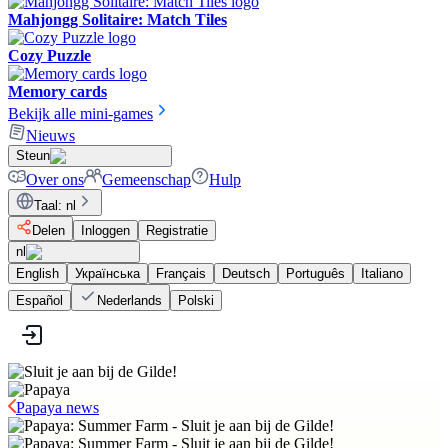
Mahjongg Solitaire: Match Tiles
Cozy Puzzle
Memory cards
Bekijk alle mini-games
Nieuws
Steun
Over ons
Gemeenschap
Hulp
Taal
:
nl
Delen
Inloggen
Registratie
nl
English
Українська
Français
Deutsch
Português
Italiano
Español
Nederlands
Polski
Papaya news