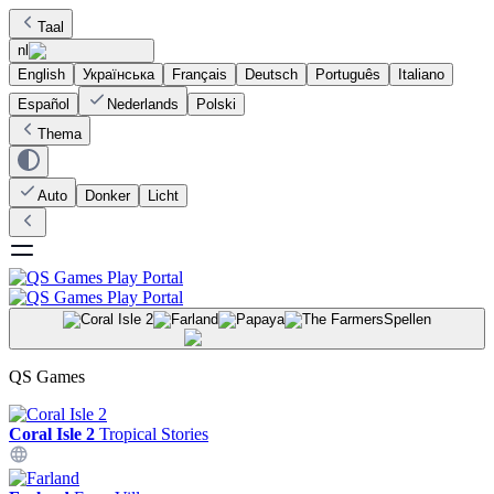
Taal
nl
English
Українська
Français
Deutsch
Português
Italiano
Español
Nederlands
Polski
Thema
Auto
Donker
Licht
Spellen
QS Games
Coral Isle 2
Tropical Stories