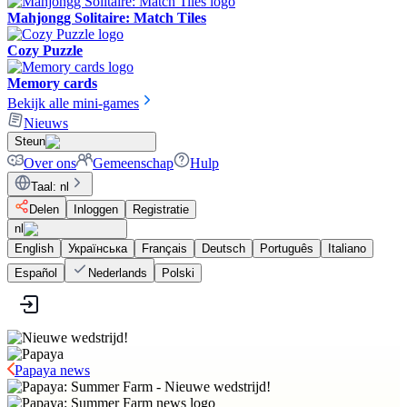
Mahjongg Solitaire: Match Tiles
Cozy Puzzle
Memory cards
Bekijk alle mini-games
Nieuws
Steun
Over ons
Gemeenschap
Hulp
Taal
:
nl
Delen
Inloggen
Registratie
nl
English
Українська
Français
Deutsch
Português
Italiano
Español
Nederlands
Polski
Papaya news