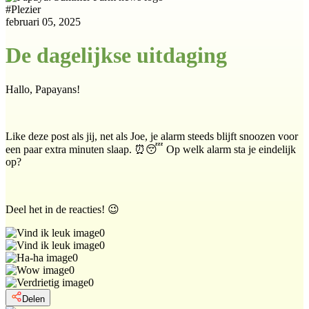
#
Plezier
februari 05, 2025
De dagelijkse uitdaging
Hallo, Papayans!
Like deze post als jij, net als Joe, je alarm steeds blijft snoozen voor
een paar extra minuten slaap. ⏰😴 Op welk alarm sta je eindelijk
op?
Deel het in de reacties! 😉
0
0
0
0
0
Delen