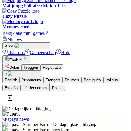
Mahjongg Solitaire: Match Tiles
Cozy Puzzle
Memory cards
Bekijk alle mini-games
Nieuws
Steun
Over ons
Gemeenschap
Hulp
Taal
:
nl
Delen
Inloggen
Registratie
nl
English
Українська
Français
Deutsch
Português
Italiano
Español
Nederlands
Polski
Papaya news