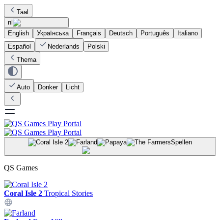
Taal
nl
English
Українська
Français
Deutsch
Português
Italiano
Español
Nederlands
Polski
Thema
Auto
Donker
Licht
Spellen
QS Games
Coral Isle 2
Tropical Stories