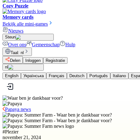
Cozy Puzzle
Memory cards
Bekijk alle mini-games
Nieuws
Steun
Over ons
Gemeenschap
Hulp
Taal
:
nl
Delen
Inloggen
Registratie
nl
English
Українська
Français
Deutsch
Português
Italiano
Espa
Papaya news
#
Plezier
november 21, 2024