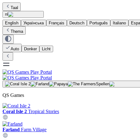
Taal
nl
English
Українська
Français
Deutsch
Português
Italiano
Espa
Thema
Auto
Donker
Licht
Spellen
QS Games
Coral Isle 2
Tropical Stories
Farland
Farm Village