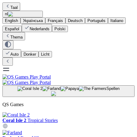
Taal
nl
English
Українська
Français
Deutsch
Português
Italiano
Español
Nederlands
Polski
Thema
Auto
Donker
Licht
Spellen
QS Games
Coral Isle 2
Tropical Stories