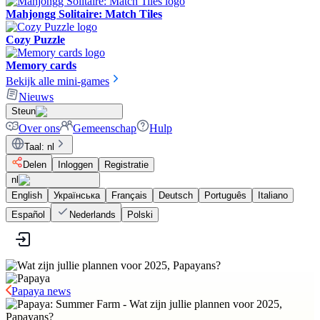
Mahjongg Solitaire: Match Tiles
Cozy Puzzle
Memory cards
Bekijk alle mini-games
Nieuws
Steun
Over ons
Gemeenschap
Hulp
Taal
:
nl
Delen
Inloggen
Registratie
nl
English
Українська
Français
Deutsch
Português
Italiano
Español
Nederlands
Polski
Papaya news