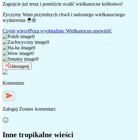
Zagrajcie już teraz i pomóżcie ocalić wielkanocne królestwo!
Życzymy Wam przytulnych chwil i radosnego wielkanocnego
wydarzenia 🐣🌼
Czytaj więcej
Poza wyobraźnią: Wielkanocna opowieść
0
0
0
0
0
Udostępnij
Komentarz
Zaloguj
Zostaw komentarz
Inne tropikalne wieści