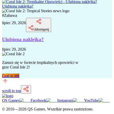
Ulubiona naklejka?
#
Zabawa
lipiec 29, 2026
Udostępnij
Ulubiona naklejka?
lipiec 29, 2026
Zanurz się w świecie tropikalnych opowieści w
grze Coral Isle 2!
Graj w grę
scroll to top
QS Games
Facebook
Instagram
YouTube
© 2010—
2026
QS Games.
Wszelkie prawa zastrzeżone.