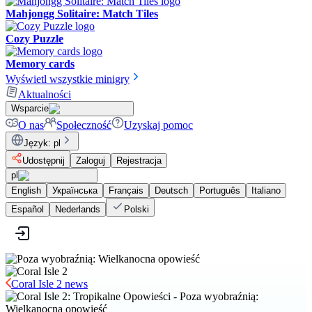
Mahjongg Solitaire: Match Tiles
Cozy Puzzle
Memory cards
Wyświetl wszystkie minigry
Aktualności
Wsparcie
O nas
Społeczność
Uzyskaj pomoc
Język
:
pl
Udostępnij
Zaloguj
Rejestracja
pl
English
Українська
Français
Deutsch
Português
Italiano
Español
Nederlands
Polski
Coral Isle 2 news