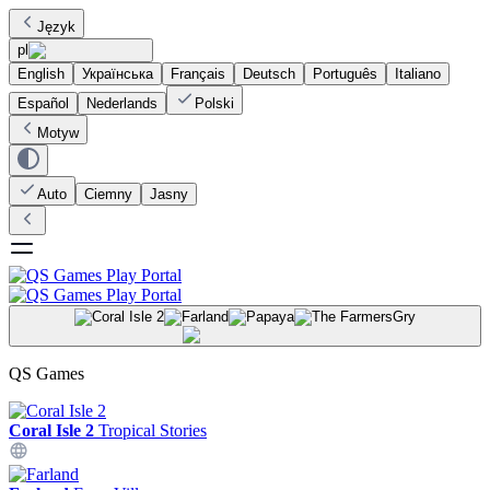
Język
pl
English
Українська
Français
Deutsch
Português
Italiano
Español
Nederlands
Polski
Motyw
Auto
Ciemny
Jasny
Gry
QS Games
Coral Isle 2
Tropical Stories