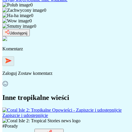
0
0
0
0
0
Udostępnij
Komentarz
Zaloguj
Zostaw komentarz
Inne tropikalne wieści
Zapiszcie i udostępnijcie
#
Porady