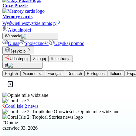
Cozy Puzzle
Memory cards
Wyświetl wszystkie minigry
Aktualności
Wsparcie
O nas
Społeczność
Uzyskaj pomoc
Język
:
pl
Udostępnij
Zaloguj
Rejestracja
pl
English
Українська
Français
Deutsch
Português
Italiano
Espa
Coral Isle 2 news
#
Opinie
czerwiec 03, 2026