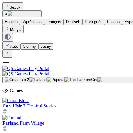
Język
pl
English
Українська
Français
Deutsch
Português
Italiano
Espa
Motyw
Auto
Ciemny
Jasny
Gry
QS Games
Coral Isle 2
Tropical Stories
Farland
Farm Village