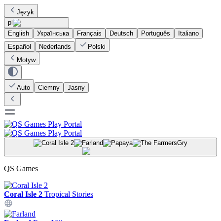
Język
pl
English
Українська
Français
Deutsch
Português
Italiano
Español
Nederlands
Polski
Motyw
Auto
Ciemny
Jasny
Gry
QS Games
Coral Isle 2
Tropical Stories