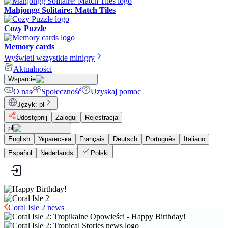
Mahjongg Solitaire: Match Tiles
Cozy Puzzle
Memory cards
Wyświetl wszystkie minigry
Aktualności
Wsparcie
O nas
Społeczność
Uzyskaj pomoc
Język
:
pl
Udostępnij
Zaloguj
Rejestracja
pl
English
Українська
Français
Deutsch
Português
Italiano
Español
Nederlands
Polski
Coral Isle 2 news