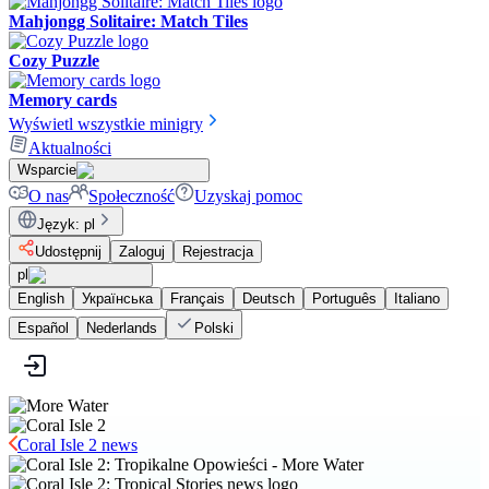
Mahjongg Solitaire: Match Tiles
Cozy Puzzle
Memory cards
Wyświetl wszystkie minigry
Aktualności
Wsparcie
O nas
Społeczność
Uzyskaj pomoc
Język
:
pl
Udostępnij
Zaloguj
Rejestracja
pl
English
Українська
Français
Deutsch
Português
Italiano
Español
Nederlands
Polski
Coral Isle 2 news