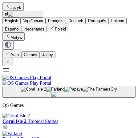
Język
pl
English
Українська
Français
Deutsch
Português
Italiano
Español
Nederlands
Polski
Motyw
Auto
Ciemny
Jasny
Gry
QS Games
Coral Isle 2
Tropical Stories