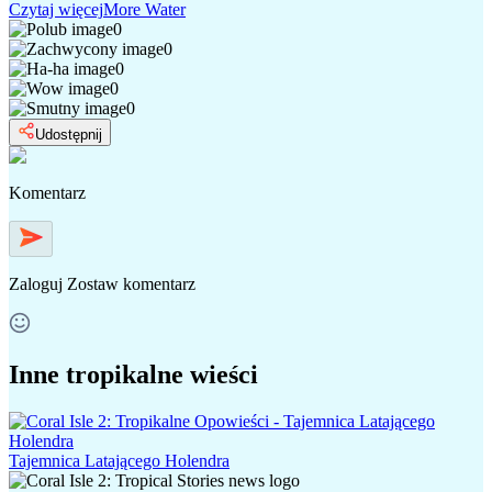
Czytaj więcej
More Water
0
0
0
0
0
Udostępnij
Komentarz
Zaloguj
Zostaw komentarz
Inne tropikalne wieści
Tajemnica Latającego Holendra