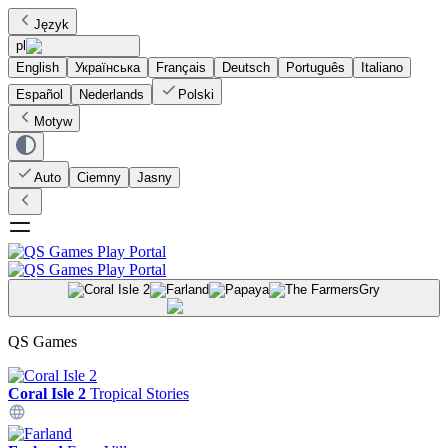
Język
pl
English
Українська
Français
Deutsch
Português
Italiano
Español
Nederlands
Polski
Motyw
Auto
Ciemny
Jasny
Gry
QS Games
Coral Isle 2
Tropical Stories