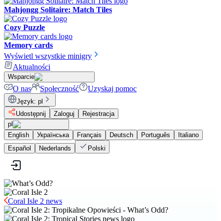
Mahjongg Solitaire: Match Tiles
Cozy Puzzle
Memory cards
Wyświetl wszystkie minigry
Aktualności
Wsparcie
O nas
Społeczność
Uzyskaj pomoc
Język
:
pl
Udostępnij
Zaloguj
Rejestracja
pl
English
Українська
Français
Deutsch
Português
Italiano
Español
Nederlands
Polski
Coral Isle 2 news