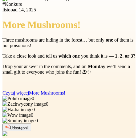
#
Konkurs
listopad 14, 2025
More Mushrooms!
Three mushrooms are hiding in the forest… but only
one
of them is
not poisonous!
Take a close look and tell us
which one
you think it is —
1, 2, or 3?
Drop your answer in the comments, and on
Monday
we’ll send a
small gift to everyone who joins the fun! 🎁✨
Czytaj więcej
More Mushrooms!
0
0
0
0
0
Udostępnij