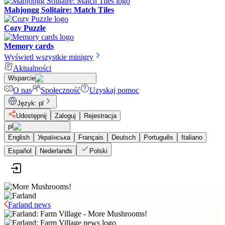
Mahjongg Solitaire: Match Tiles
Cozy Puzzle
Memory cards
Wyświetl wszystkie minigry
Aktualności
Wsparcie
O nas
Społeczność
Uzyskaj pomoc
Język
:
pl
Udostępnij
Zaloguj
Rejestracja
pl
English
Українська
Français
Deutsch
Português
Italiano
Español
Nederlands
Polski
Farland news