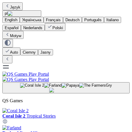
Język
pl
English
Українська
Français
Deutsch
Português
Italiano
Español
Nederlands
Polski
Motyw
Auto
Ciemny
Jasny
Gry
QS Games
Coral Isle 2
Tropical Stories