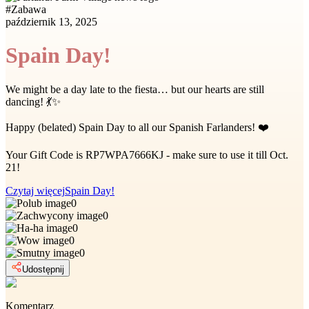
#
Zabawa
październik 13, 2025
Spain Day!
We might be a day late to the fiesta… but our hearts are still
dancing! 💃✨
Happy (belated) Spain Day to all our Spanish Farlanders! ❤️
Your Gift Code is RP7WPA7666KJ - make sure to use it till Oct.
21!
Czytaj więcej
Spain Day!
0
0
0
0
0
Udostępnij
Komentarz