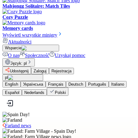
Mahjongg Solitaire: Match Tiles
Cozy Puzzle
Memory cards
Wyświetl wszystkie minigry
Aktualności
Wsparcie
O nas
Społeczność
Uzyskaj pomoc
Język
:
pl
Udostępnij
Zaloguj
Rejestracja
pl
English
Українська
Français
Deutsch
Português
Italiano
Español
Nederlands
Polski
Farland news