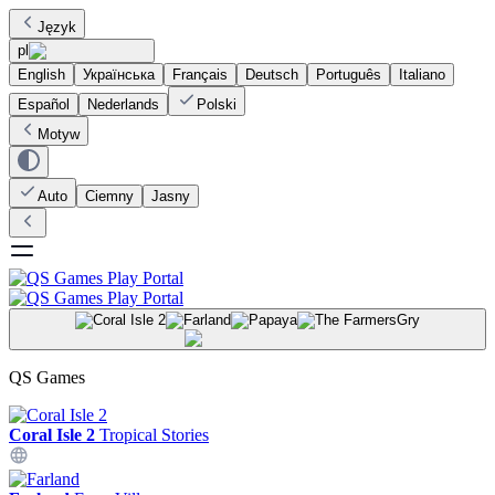
Język
pl
English
Українська
Français
Deutsch
Português
Italiano
Español
Nederlands
Polski
Motyw
Auto
Ciemny
Jasny
Gry
QS Games
Coral Isle 2
Tropical Stories