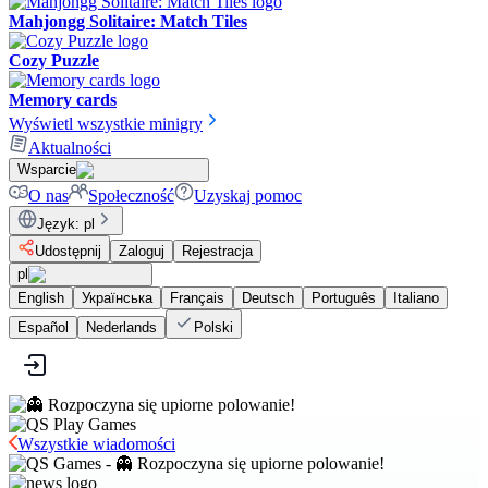
Mahjongg Solitaire: Match Tiles
Cozy Puzzle
Memory cards
Wyświetl wszystkie minigry
Aktualności
Wsparcie
O nas
Społeczność
Uzyskaj pomoc
Język
:
pl
Udostępnij
Zaloguj
Rejestracja
pl
English
Українська
Français
Deutsch
Português
Italiano
Español
Nederlands
Polski
Wszystkie wiadomości