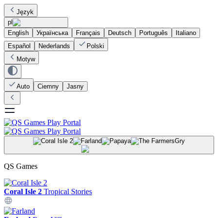
Język
pl
English
Українська
Français
Deutsch
Português
Italiano
Español
Nederlands
Polski
Motyw
Auto
Ciemny
Jasny
Gry
QS Games
Coral Isle 2
Tropical Stories