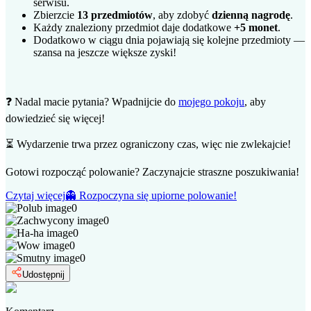
serwisu.
Zbierzcie
13 przedmiotów
, aby zdobyć
dzienną nagrodę
.
Każdy znaleziony przedmiot daje dodatkowe
+5 monet
.
Dodatkowo w ciągu dnia pojawiają się kolejne przedmioty —
szansa na jeszcze większe zyski!
❓ Nadal macie pytania? Wpadnijcie do
mojego pokoju
, aby
dowiedzieć się więcej!
⏳ Wydarzenie trwa przez ograniczony czas, więc nie zwlekajcie!
Gotowi rozpocząć polowanie? Zaczynajcie straszne poszukiwania!
Czytaj więcej
👻 Rozpoczyna się upiorne polowanie!
0
0
0
0
0
Udostępnij