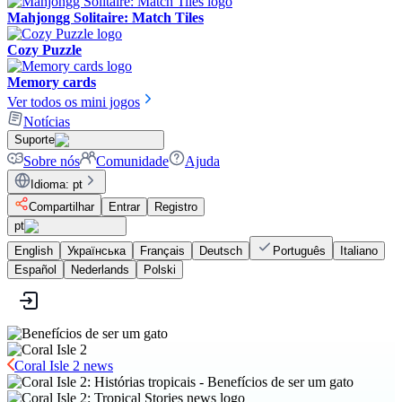
Mahjongg Solitaire: Match Tiles
Cozy Puzzle
Memory cards
Ver todos os mini jogos
Notícias
Suporte
Sobre nós
Comunidade
Ajuda
Idioma
:
pt
Compartilhar
Entrar
Registro
pt
English
Українська
Français
Deutsch
Português
Italiano
Español
Nederlands
Polski
Coral Isle 2 news