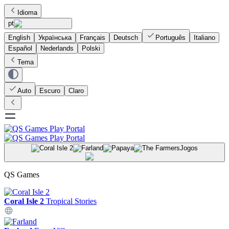
Idioma
pt
English
Українська
Français
Deutsch
Português
Italiano
Español
Nederlands
Polski
Tema
Auto
Escuro
Claro
Jogos
QS Games
Coral Isle 2
Tropical Stories