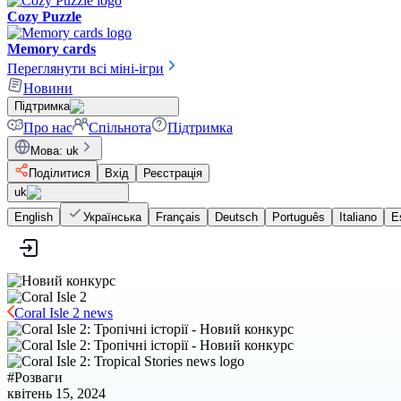
Cozy Puzzle
Memory cards
Переглянути всі міні-ігри
Новини
Підтримка
Про нас
Спільнота
Підтримка
Мова
:
uk
Поділитися
Вхід
Реєстрація
uk
English
Українська
Français
Deutsch
Português
Italiano
E
Coral Isle 2 news
#
Розваги
квітень 15, 2024