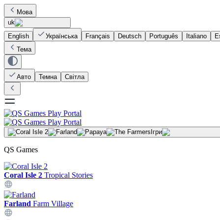
Мова
uk
English
Українська
Français
Deutsch
Português
Italiano
E
Тема
Авто
Темна
Світла
Ігри
QS Games
Coral Isle 2
Tropical Stories
Farland
Farm Village