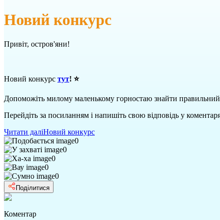
Новий конкурс
Привіт, остров'яни!
Новий конкурс
тут
! ⭐
Допоможіть милому маленькому горностаю знайти правильний 
Перейдіть за посиланням і напишіть свою відповідь у коментарях
Читати далі
Новий конкурс
0
0
0
0
0
Поділитися
Коментар