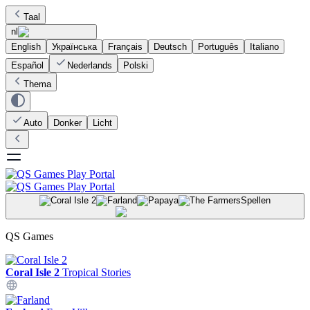
Taal
nl
English
Українська
Français
Deutsch
Português
Italiano
Español
Nederlands
Polski
Thema
Auto
Donker
Licht
Spellen
QS Games
Coral Isle 2
Tropical Stories