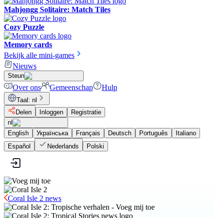
Mahjongg Solitaire: Match Tiles
Cozy Puzzle
Memory cards
Bekijk alle mini-games
Nieuws
Steun
Over ons
Gemeenschap
Hulp
Taal
:
nl
Delen
Inloggen
Registratie
nl
English
Українська
Français
Deutsch
Português
Italiano
Español
Nederlands
Polski
Coral Isle 2 news