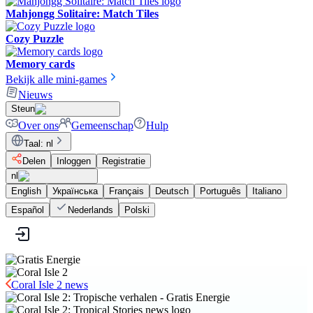
Mahjongg Solitaire: Match Tiles
Cozy Puzzle
Memory cards
Bekijk alle mini-games
Nieuws
Steun
Over ons
Gemeenschap
Hulp
Taal
:
nl
Delen
Inloggen
Registratie
nl
English
Українська
Français
Deutsch
Português
Italiano
Español
Nederlands
Polski
Coral Isle 2 news