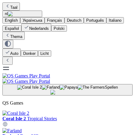
Taal
nl
English
Українська
Français
Deutsch
Português
Italiano
Español
Nederlands
Polski
Thema
Auto
Donker
Licht
Spellen
QS Games
Coral Isle 2
Tropical Stories