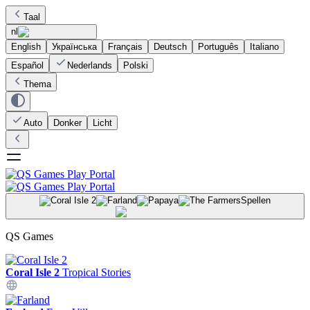
Taal
nl
English
Українська
Français
Deutsch
Português
Italiano
Español
Nederlands
Polski
Thema
Auto
Donker
Licht
Spellen
QS Games
Coral Isle 2
Tropical Stories