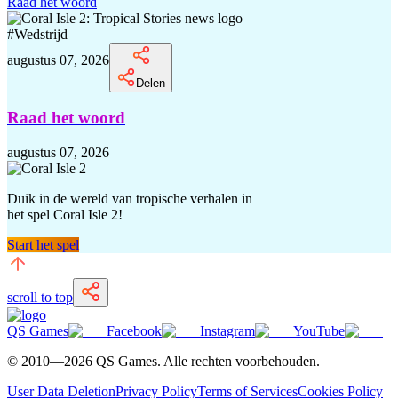
Raad het woord
#
Wedstrijd
augustus 07, 2026
Delen
Raad het woord
augustus 07, 2026
Duik in de wereld van tropische verhalen in
het spel Coral Isle 2!
Start het spel
scroll to top
QS Games
Facebook
Instagram
YouTube
© 2010—
2026
QS Games.
Alle rechten voorbehouden.
User Data Deletion
Privacy Policy
Terms of Services
Cookies Policy