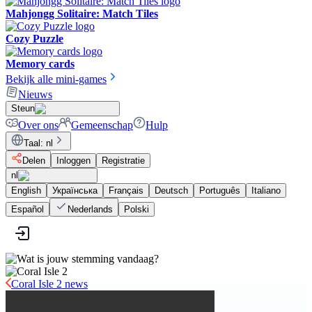
Mahjongg Solitaire: Match Tiles
Cozy Puzzle
Memory cards
Bekijk alle mini-games
Nieuws
Steun
Over ons
Gemeenschap
Hulp
Taal
:
nl
Delen
Inloggen
Registratie
nl
English
Українська
Français
Deutsch
Português
Italiano
Español
Nederlands
Polski
Coral Isle 2 news