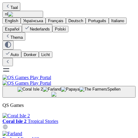
Taal
nl
English
Українська
Français
Deutsch
Português
Italiano
Español
Nederlands
Polski
Thema
Auto
Donker
Licht
Spellen
QS Games
Coral Isle 2
Tropical Stories