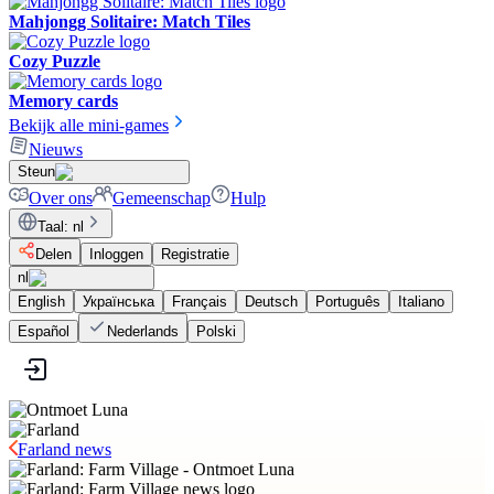
Mahjongg Solitaire: Match Tiles
Cozy Puzzle
Memory cards
Bekijk alle mini-games
Nieuws
Steun
Over ons
Gemeenschap
Hulp
Taal
:
nl
Delen
Inloggen
Registratie
nl
English
Українська
Français
Deutsch
Português
Italiano
Español
Nederlands
Polski
Farland news