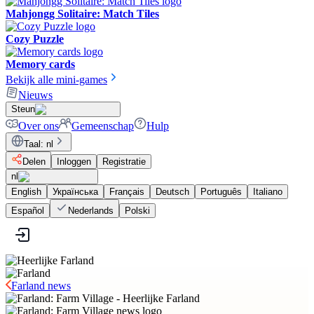
Mahjongg Solitaire: Match Tiles
Cozy Puzzle
Memory cards
Bekijk alle mini-games
Nieuws
Steun
Over ons
Gemeenschap
Hulp
Taal
:
nl
Delen
Inloggen
Registratie
nl
English
Українська
Français
Deutsch
Português
Italiano
Español
Nederlands
Polski
Farland news