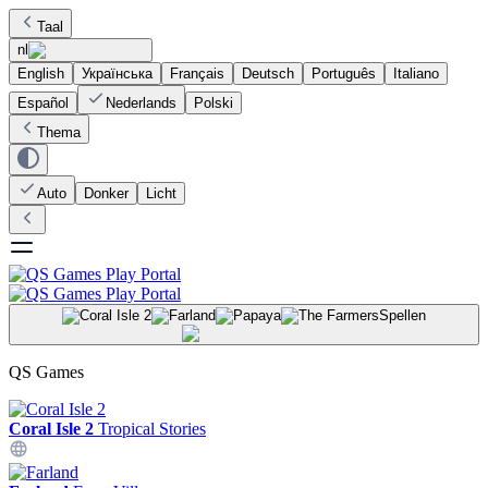
Taal
nl
English
Українська
Français
Deutsch
Português
Italiano
Español
Nederlands
Polski
Thema
Auto
Donker
Licht
Spellen
QS Games
Coral Isle 2
Tropical Stories