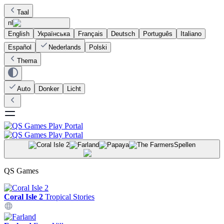
Taal
nl
English
Українська
Français
Deutsch
Português
Italiano
Español
Nederlands
Polski
Thema
Auto
Donker
Licht
Spellen
QS Games
Coral Isle 2
Tropical Stories