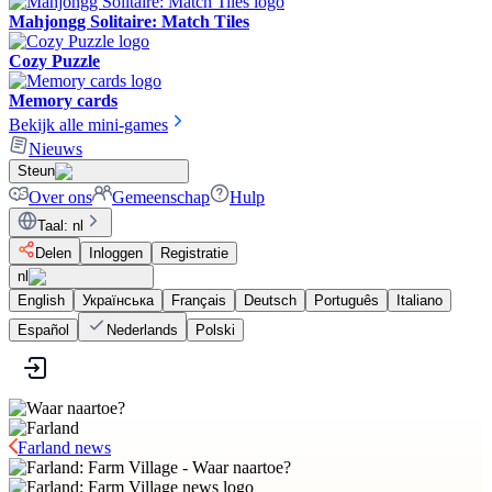
Mahjongg Solitaire: Match Tiles
Cozy Puzzle
Memory cards
Bekijk alle mini-games
Nieuws
Steun
Over ons
Gemeenschap
Hulp
Taal
:
nl
Delen
Inloggen
Registratie
nl
English
Українська
Français
Deutsch
Português
Italiano
Español
Nederlands
Polski
Farland news