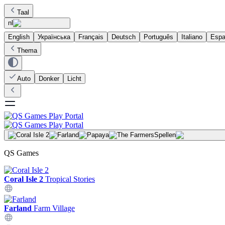
Taal
nl
English
Українська
Français
Deutsch
Português
Italiano
Espa
Thema
Auto
Donker
Licht
Spellen
QS Games
Coral Isle 2
Tropical Stories
Farland
Farm Village