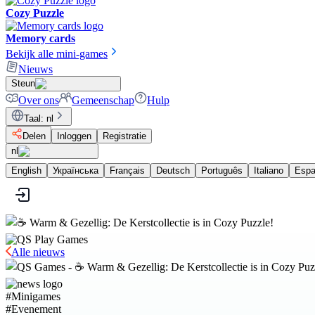
Cozy Puzzle
Memory cards
Bekijk alle mini-games
Nieuws
Steun
Over ons
Gemeenschap
Hulp
Taal
:
nl
Delen
Inloggen
Registratie
nl
English
Українська
Français
Deutsch
Português
Italiano
Espa
Alle nieuws
#
Minigames
#
Evenement