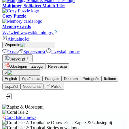
Mahjongg Solitaire: Match Tiles
Cozy Puzzle
Memory cards
Wyświetl wszystkie minigry
Aktualności
Wsparcie
O nas
Społeczność
Uzyskaj pomoc
Język
:
pl
Udostępnij
Zaloguj
Rejestracja
pl
English
Українська
Français
Deutsch
Português
Italiano
Español
Nederlands
Polski
Coral Isle 2 news