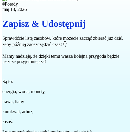
#
Porady
maj 13, 2026
Zapisz & Udostępnij
Sprawdźcie listę zasobów, które możecie zacząć zbierać już dziś,
żeby później zaoszczędzić czas! 👇
Mamy nadzieję, że dzięki temu wasza kolejna przygoda będzie
jeszcze przyjemniejsza!
Są to:
energia, woda, monety,
trawa, liany
kumkwat, arbuz,
łosoś.
I nie potrzebujecie setek kumkwatów, wiecie 😉