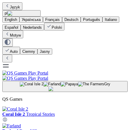
Język
pl
English
Українська
Français
Deutsch
Português
Italiano
Español
Nederlands
Polski
Motyw
Auto
Ciemny
Jasny
Gry
QS Games
Coral Isle 2
Tropical Stories